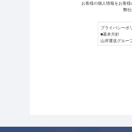
お客様の個人情報をお客様
弊社
プライバシーポ
■基本方針
山岸運送グルー
心してサービス
■個人情報の収集
弊グループは、
り、ユーザーの
■個人情報の利用
利用者の方の個
・弊グループは
といった目的で
・弊グループは
させていただく
・弊グループは
送、電話、FA
■個人情報の第
弊グループは、