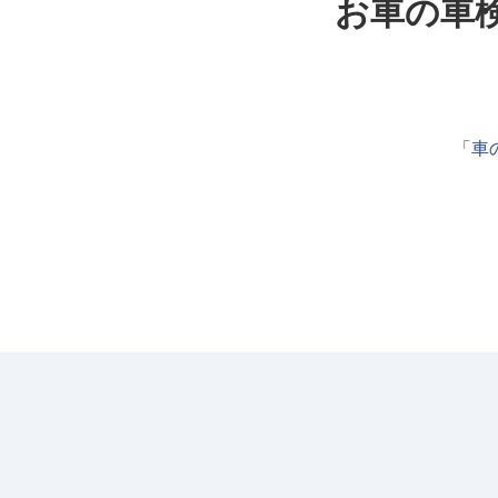
お車の車
「車