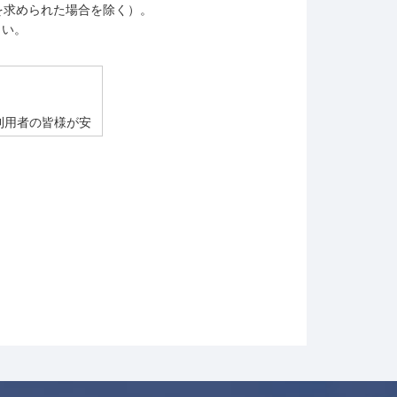
を求められた場合を除く）。
さい。
利用者の皆様が安
ただくことによ
、サービスの提供
内やアンケートを
の方にメール、郵
とはございませ