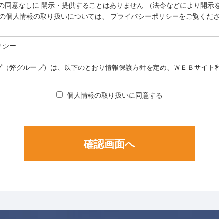
の同意なしに
開示・提供することはありません
（法令などにより開示
の個人情報の取り扱いについては、
プライバシーポリシーをご覧くだ
リシー
プ（弊グループ）は、以下のとおり情報保護方針を定め、ＷＥＢサイト
を利用できるように個人情報の適切な保護に努めます。
個人情報の取り扱いに同意する
サービスのご利用の際に、利用者の方の同意に基づき情報を入力してい
皆様の個人情報を収集しています。
人情報は予め提示した目的の範囲内でのみ利用します。
、収集した利用者の方の個人情報を、お問い合わせへの回答、入金確認
利用いたします。
、収集した利用者の方の個人情報を利用し、同社の新サービス等のご案
ことがあります。
、必要が生じた場合、収集した利用者の方の個人情報を利用し、利用者
X等の方法でご連絡させてたいだくことがあります。
三者への提供
利用者の方の同意なしに、利用者の方の個人情報を第三者に提供するこ